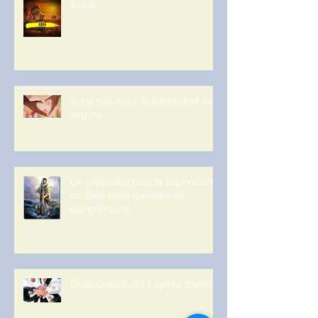
Abba
Si no hay amor la infidelidad es
segura
Un propósito bajo la supervisión
de Dios tiene garantía de
cumplimiento.
Colaborador del Espíritu Santo.