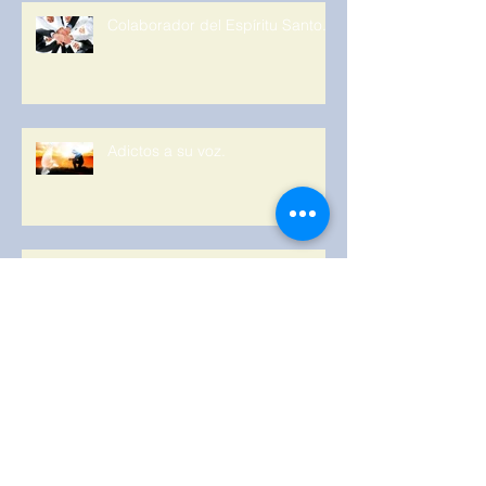
Colaborador del Espíritu Santo.
Adictos a su voz.
¿quién te lo dio, cuál es su
procedencia?
garantías de un ungido