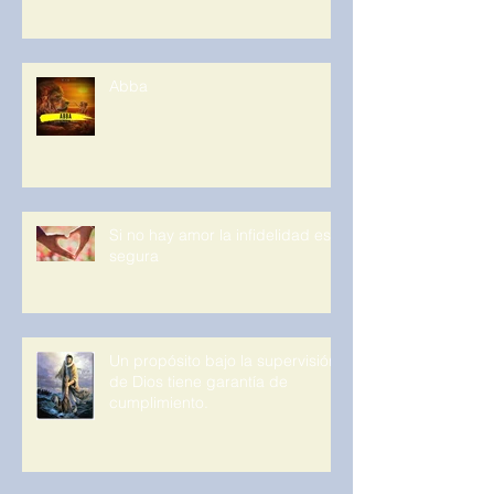
Abba
Si no hay amor la infidelidad es
segura
Un propósito bajo la supervisión
de Dios tiene garantía de
cumplimiento.