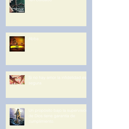
Abba
Si no hay amor la infidelidad es
segura
Un propósito bajo la supervisión
de Dios tiene garantía de
cumplimiento.