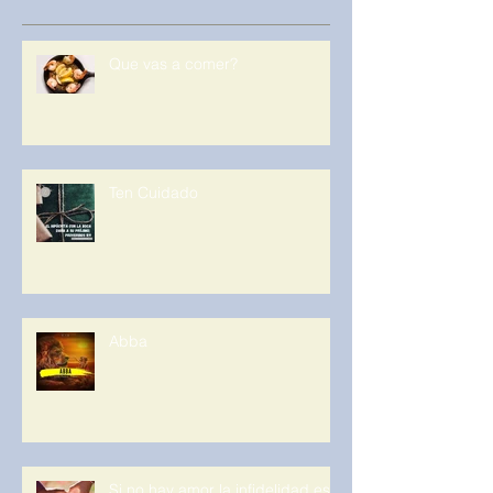
Que vas a comer?
Ten Cuidado
Abba
Si no hay amor la infidelidad es