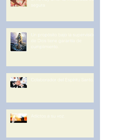
segura
Un propósito bajo la supervisión
de Dios tiene garantía de
cumplimiento.
Colaborador del Espíritu Santo.
Adictos a su voz.