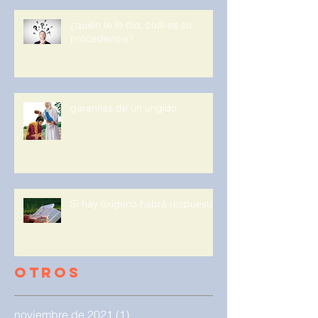
¿quién te lo dio, cuál es su
procedencia?
garantías de un ungido
Si hay oxigeno habrá respuesta.
Otros
noviembre de 2021
(1)
1 entrada