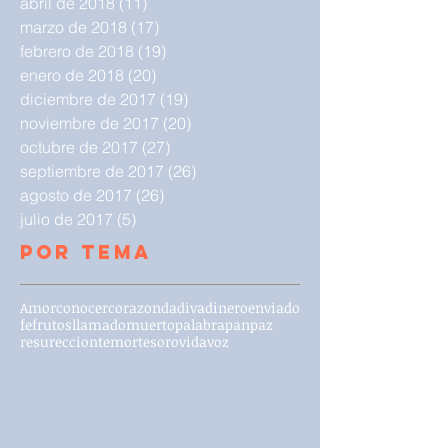
abril de 2018
(11)
11 entradas
marzo de 2018
(17)
17 entradas
febrero de 2018
(19)
19 entradas
enero de 2018
(20)
20 entradas
diciembre de 2017
(19)
19 entradas
noviembre de 2017
(20)
20 entradas
octubre de 2017
(27)
27 entradas
septiembre de 2017
(26)
26 entradas
agosto de 2017
(26)
26 entradas
julio de 2017
(5)
5 entradas
Por Tema
Amor
conocer
corazon
dadiva
dinero
enviado
fe
frutos
llamado
muerto
palabra
pan
paz
resureccion
temor
tesoro
vida
voz