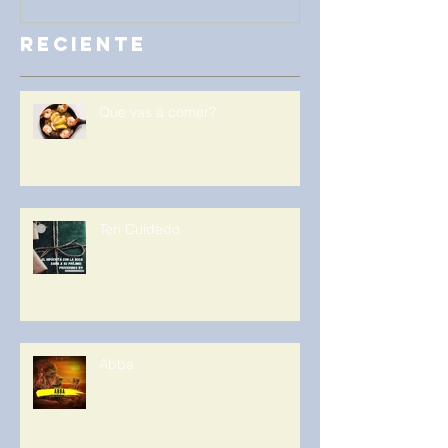
Reciente
Que vas a comer?
Ten Cuidado
Abba