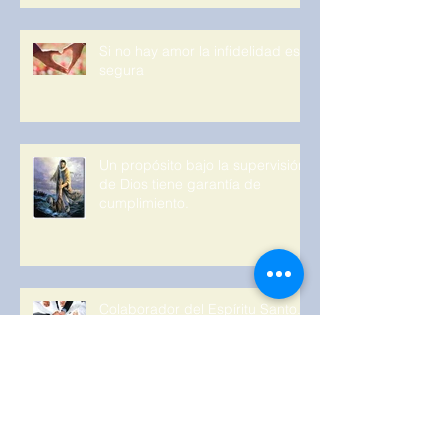
Si no hay amor la infidelidad es
segura
Un propósito bajo la supervisión
de Dios tiene garantía de
cumplimiento.
Colaborador del Espíritu Santo.
Adictos a su voz.