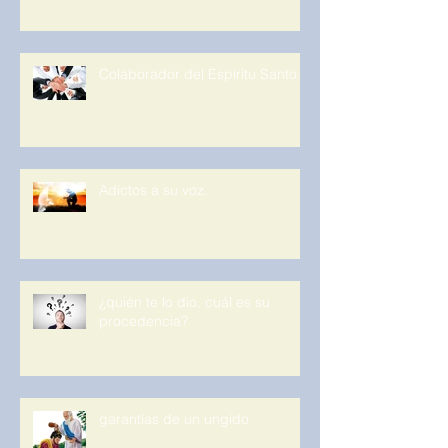
Colaborador del Espíritu Santo.
Adictos a su voz.
¿quién te lo dio, cuál es su
procedencia?
garantías de un ungido