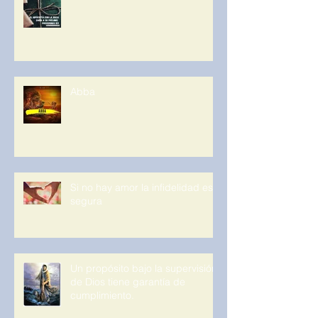
Abba
Si no hay amor la infidelidad es
segura
Un propósito bajo la supervisión
de Dios tiene garantía de
cumplimiento.