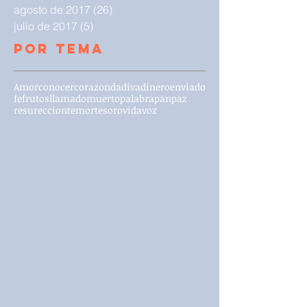
agosto de 2017
(26)
26 entradas
julio de 2017
(5)
5 entradas
Por Tema
Amor
conocer
corazon
dadiva
dinero
enviado
fe
frutos
llamado
muerto
palabra
pan
paz
resureccion
temor
tesoro
vida
voz