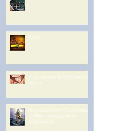
Abba
Si no hay amor la infidelidad es
segura
Un propósito bajo la supervisión
de Dios tiene garantía de
cumplimiento.