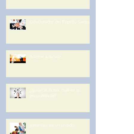
Colaborador del Espíritu Santo.
Adictos a su voz.
¿quién te lo dio, cuál es su
procedencia?
garantías de un ungido