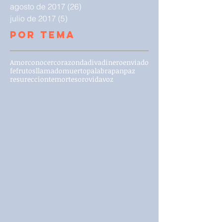
agosto de 2017
(26)
26 entradas
julio de 2017
(5)
5 entradas
Por Tema
Amor
conocer
corazon
dadiva
dinero
enviado
fe
frutos
llamado
muerto
palabra
pan
paz
resureccion
temor
tesoro
vida
voz