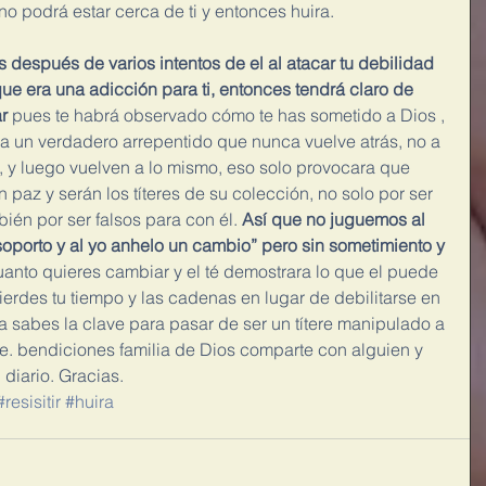
a no podrá estar cerca de ti y entonces huira.
después de varios intentos de el al atacar tu debilidad 
 que era una adicción para ti, entonces tendrá claro de 
r
 pues te habrá observado cómo te has sometido a Dios , 
 a un verdadero arrepentido que nunca vuelve atrás, no a 
, y luego vuelven a lo mismo, eso solo provocara que 
paz y serán los títeres de su colección, no solo por ser 
bién por ser falsos para con él.
 Así que no juguemos al 
 soporto y al yo anhelo un cambio” pero sin sometimiento y 
anto quieres cambiar y el té demostrara lo que el puede 
pierdes tu tiempo y las cadenas en lugar de debilitarse en 
a sabes la clave para pasar de ser un títere manipulado a 
re. bendiciones familia de Dios comparte con alguien y 
diario. Gracias.
#resisitir
#huira