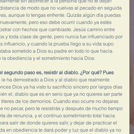
totalmente sin aborrecer a la persona que no te dejan 
 distancia de modo que no vuelvas al pecado en seguida 
as, aunque lo tengas enfrente. Quizás algún día puedas 
 nuevamente, pero eso debe ocurrir cuando ya estés 
strar con hechos que cambiaste. Jesús camino entre 
sos y toda clase de gente, pero nunca fue influenciado por 
s influencio, y cuando la prueba llego a su vida supo 
taba sometido a Dios su padre en todo lo que hacía. 
de la obediencia y el sometimiento hacia Dios.
l segundo paso es, resistir al diablo. ¿Por qué? Pues
 le ha demostrado a Dios y al diablo que realmente 
ces Dios ya ha visto tu sacrificio sincero por largos días 
én el, diablo que es en serio que ya no quieres ser parte 
 títeres de los demonios. Cuando eso ocurre no dejaras 
de no pecar, pero te resistirás y después de mucho tiempo 
arta de renuncia, y el continuo sometimiento total hacia 
para salir de donde quieres salir, y dejar de practicar el 
 en obediencia te dará poder y luz que el diablo ya no 