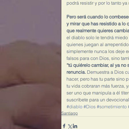
podrá resistir y por lo tanto y
Pero será cuando lo combeses 
y mirar que has resistido a lo
que realmente quieres cambia
el diablo solo le tendrá miedo
quienes juegan al arrepentido
simplemente nunca los deje en 
falsos para con Dios, sino tam
“tú quiérelo cambiar, al ya no
renuncia.
 Demuestra a Dios cu
hacer, pero has tu parte sino 
tu vida cobraran más fuerza, y
ser uno que manipula a él títe
suscríbete para un devocional 
#diablo
#Dios
#sometimiento
Santiago