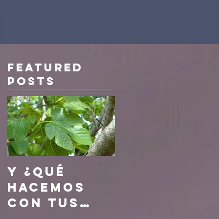
Featured
Posts
Y ¿qué
¿quién te
hacemos
lo dio,
con tus
cuál es su
hojas ?
procedenc