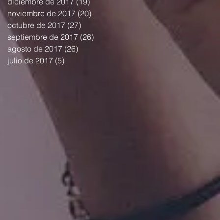
diciembre de 2017
(19)
19 entradas
noviembre de 2017
(20)
20 entradas
octubre de 2017
(27)
27 entradas
septiembre de 2017
(26)
26 entradas
agosto de 2017
(26)
26 entradas
julio de 2017
(5)
5 entradas