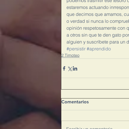
podemos trasmitir ese tesoro qu
estaremos actuando inrrespon
que decimos que amamos, cuidad
o verdad si nunca lo comprue
opinión respetosamente con qu
a otros sin que te den gato po
alguien y suscríbete para un d
#persistir
#aprendido
2 Timoteo
Comentarios