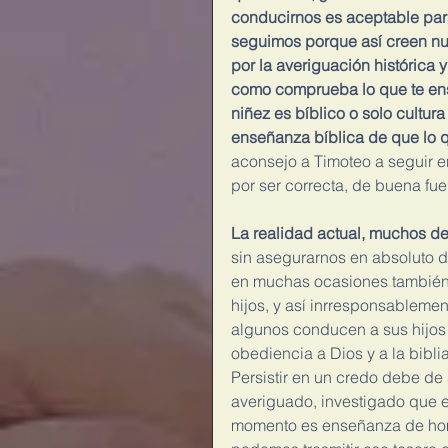
conducirnos es aceptable par
seguimos porque así creen nu
por la averiguación histórica y
como comprueba lo que te ens
niñez es bíblico o solo cultur
enseñanza bíblica de que lo q
aconsejo a Timoteo a seguir e
por ser correcta, de buena fue
La realidad actual, muchos de
sin asegurarnos en absoluto d
en muchas ocasiones también s
hijos, y así inrresponsablemen
algunos conducen a sus hijos a
obediencia a Dios y a la bibl
Persistir en un credo debe de
averiguado, investigado que e
momento es enseñanza de ho