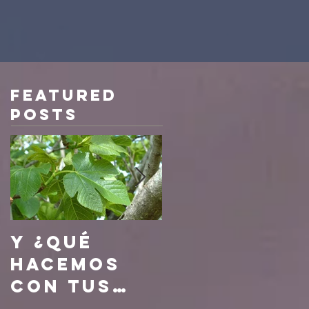
Featured
Posts
Y ¿qué
¿quién te
hacemos
lo dio,
con tus
cuál es su
hojas ?
procedenc