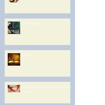
Ten Cuidado
Abba
Si no hay amor la infidelidad es
segura