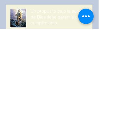
Un propósito bajo la supervisión
de Dios tiene garantía de
cumplimiento.
Colaborador del Espíritu Santo.
Adictos a su voz.
¿quién te lo dio, cuál es su
procedencia?