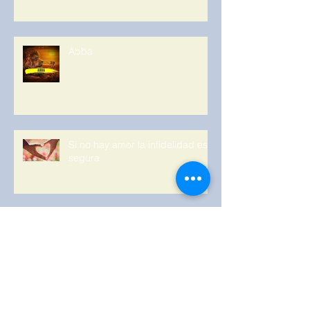
Abba
Si no hay amor la infidelidad es
segura
Un propósito bajo la supervisión
de Dios tiene garantía de
cumplimiento.