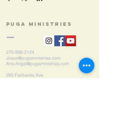
Puga Ministries
270-996-2124
Josue@pugaministries.com
Ana.Angel@pugaministries.com
260 Fairbanks Ave
Cincinnati, OH 45204